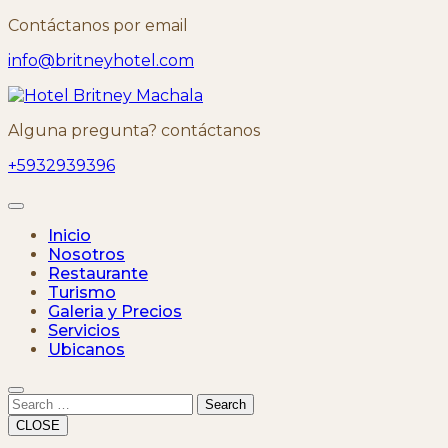
Skip
Contáctanos por email
to
info@britneyhotel.com
content
Alguna pregunta? contáctanos
+5932939396
Open
Button
Inicio
Nosotros
Restaurante
Turismo
Galeria y Precios
Servicios
Ubicanos
Close
Button
Search
CLOSE