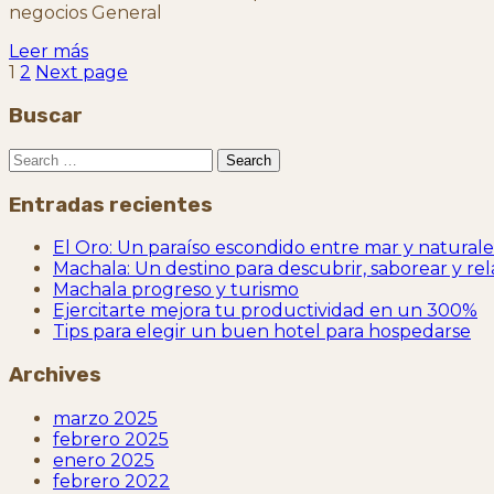
negocios General
Leer más
Paginación
Page
Page
1
2
Next page
de
Buscar
entradas
Search
Entradas recientes
El Oro: Un paraíso escondido entre mar y natural
Machala: Un destino para descubrir, saborear y rel
Machala progreso y turismo
Ejercitarte mejora tu productividad en un 300%
Tips para elegir un buen hotel para hospedarse
Archives
marzo 2025
febrero 2025
enero 2025
febrero 2022