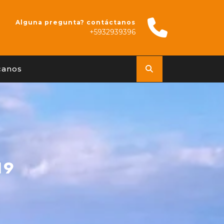
Alguna pregunta? contáctanos
+5932939396
canos
19